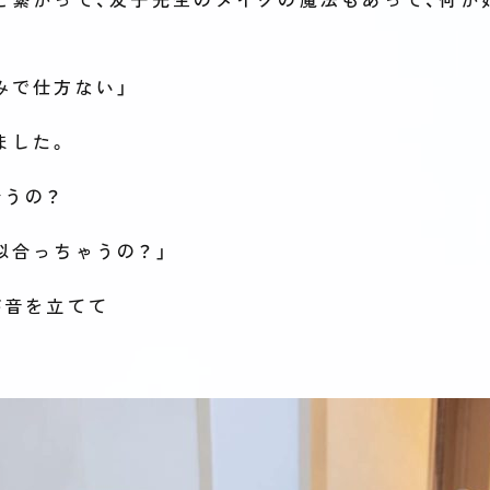
みで仕方ない」
ました。
合うの？
似合っちゃうの？」
が音を立てて