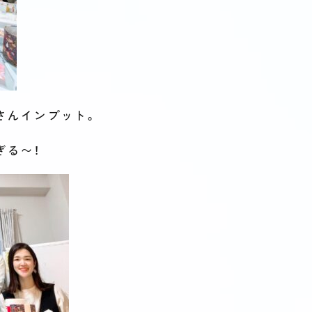
さんインプット。
ぎる〜！