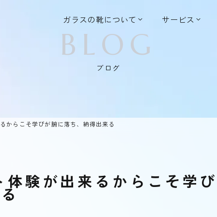
ガラスの靴について
サービス
BLOG
ブログ
来るからこそ学びが腑に落ち、納得出来る
ト体験が出来るからこそ学
来る
7